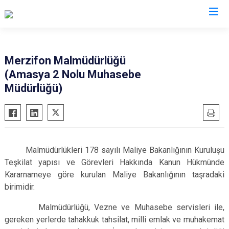
Amasya
Merzifon Malmüdürlüğü
(Amasya 2 Nolu Muhasebe
Göynücek
Müdürlüğü)
Gümüşhacıköy
Hamamözü
Merzifon
Suluova
Malmüdürlükleri 178 sayılı Maliye Bakanlığının Kuruluşu
Taşova
Teşkilat yapısı ve Görevleri Hakkında Kanun Hükmünde
Kararnameye göre kurulan Maliye Bakanlığının taşradaki
birimidir.
Malmüdürlüğü, Vezne ve Muhasebe servisleri ile,
gereken yerlerde tahakkuk tahsilat, milli emlak ve muhakemat