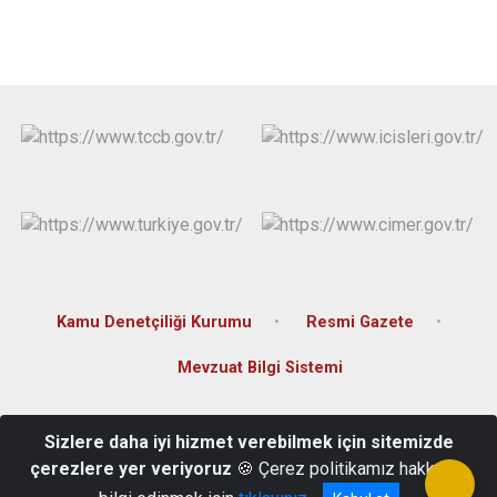
Kamu Denetçiliği Kurumu
Resmi Gazete
Mevzuat Bilgi Sistemi
Sofular Mah. Atatürk Cad. Hükumet Konağı, No:10/A
Sizlere daha iyi hizmet verebilmek için sitemizde
Merzifon/AMASYA
çerezlere yer veriyoruz
🍪 Çerez politikamız hakkında
03585131014