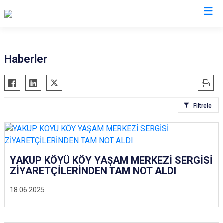
Amasya
Haberler
Göynücek
Gümüşhacıköy
Filtrele
Hamamözü
Merzifon
Suluova
Taşova
YAKUP KÖYÜ KÖY YAŞAM MERKEZİ SERGİSİ
ZİYARETÇİLERİNDEN TAM NOT ALDI
18.06.2025