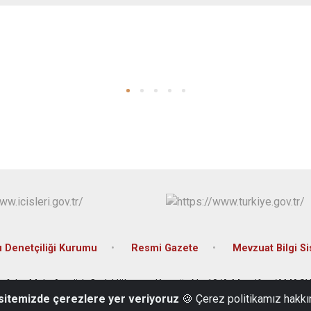
 Denetçiliği Kurumu
Resmi Gazete
Mevzuat Bilgi S
ofular Mah. Atatürk Cad. Hükumet Konağı, No:10/A Merzifon/AMAS
 sitemizde çerezlere yer veriyoruz
🍪 Çerez politikamız hakkı
03585131014